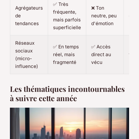
✅ Très
Agrégateurs
❌ Ton
⚠️ R
fréquente,
de
neutre, peu
com
mais parfois
tendances
d'émotion
indu
superficielle
Réseaux
✅ En temps
✅ Accès
⚠️ D
sociaux
réel, mais
direct au
fort
(micro-
fragmenté
vécu
l’au
influence)
Les thématiques incontournables
à suivre cette année