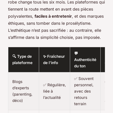
robe change tous les six mois. Les plateformes qui
tiennent la route mettent en avant des pièces
polyvalentes,
faciles à entretenir
, et des marques
éthiques, sans tomber dans le prosélytisme.
L’esthétique n’est pas sacrifiée : au contraire, elle
s’affirme dans la simplicité choisie, pas imposée.
💬
🔍 Type de
✨ Fraîcheur
🛡️ 
Authenticité
plateforme
de l'info
culp
du ton
✅ Souvent
Blogs
✅
✅ Régulière,
personnel,
d’experts
Gén
liée à
avec des
(parenting,
rass
l’actualité
retours
déco)
axés
terrain