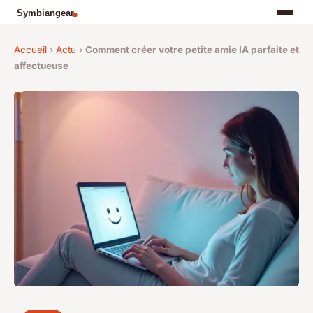
Accueil
›
Actu
›
Comment créer votre petite amie IA parfaite et
affectueuse