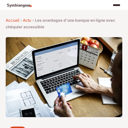
Accueil
›
Actu
›
Les avantages d'une banque en ligne avec
chéquier accessible